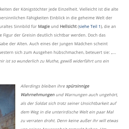
iten der Königstöchter jede Einzelheit. Vielleicht ist die alte
bersinnlichen Fähigkeiten Einblick in die geheime Welt der
uraltes Sinnbild für
Magie
und
Hellsicht
(
siehe Teil 1
), die an
e Figur der Greisin deutlich sichtbar werden. Doch das
 Gabe der Alten. Auch eines der jungen Mädchen scheint
hwestern sich zum Ausgehen hübschmachen, beteuert sie: „
…
 mir ist so wunderlich zu Muthe, gewiß widerfährt uns ein
Allerdings bleiben ihre
spürsinnige
Wahrnehmungen
und Warnungen auch ungehört,
als der Soldat sich trotz seiner Unsichtbarkeit auf
dem Weg in die unterirdische Welt ein paar Mal
zu verraten droht. Denn keine außer ihr will etwas