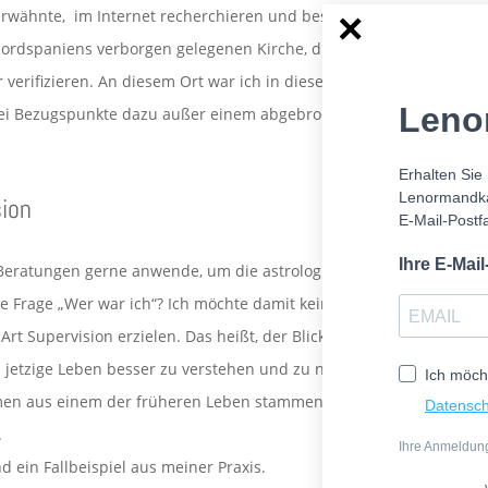
 erwähnte, im Internet recherchieren und bestätigen. Sogar
ordspaniens verborgen gelegenen Kirche, die ich genauer
r verifizieren. An diesem Ort war ich in diesem Leben noch
Leno
lei Bezugspunkte dazu außer einem abgebrochenen
Erhalten Sie
Lenormandkar
ion
E-Mail-Postf
Ihre E-Mai
 Beratungen gerne anwende, um die astrologische Sicht zu
ie Frage „Wer war ich“? Ich möchte damit keine Neugierde
rt Supervision erzielen. Das heißt, der Blick in die
s jetzige Leben besser zu verstehen und zu nutzen! Dabei
Ich möch
en aus einem der früheren Leben stammen, sie müssen
Datensch
.
Ihre Anmeldung
ein Fallbeispiel aus meiner Praxis.