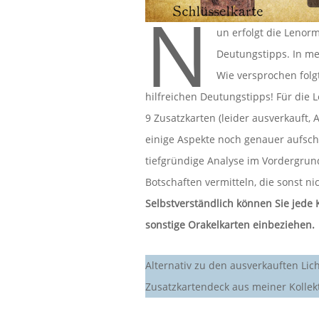
N
un erfolgt die Leno
Deutungstipps. In 
Wie versprochen folg
hilfreichen Deutungstipps! Für die
9 Zusatzkarten (leider ausverkauft, 
einige Aspekte noch genauer aufschl
tiefgründige Analyse im Vordergrund
Botschaften vermitteln, die sonst ni
Selbstverständlich können Sie jed
sonstige Orakelkarten einbeziehen.
Alternativ zu den ausverkauften Li
Zusatzkartendeck aus meiner Kollek