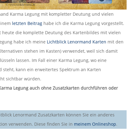
rmand Karma Legung mit kompletter Deutung und vielen
meinem
letzten Beitrag
habe ich die Karma Legung vorgestellt.
t heute die komplette Deutung des Kartenbildes mit vielen
 Legung habe ich meine
Lichtblick Lenormand Karten
mit den
Alternativen stehen im Kasten) verwendet, weil sich damit
üsseln lassen. Im Fall einer Karma Legung, wo eine
 steht, kann ein erweitertes Spektrum an Karten
cht sichtbar würden.
e Karma Legung auch ohne Zusatzkarten durchführen oder
chtblick Lenormand Zusatzkarten können Sie ein anderes
tion verwenden. Diese finden Sie in
meinem Onlineshop
.