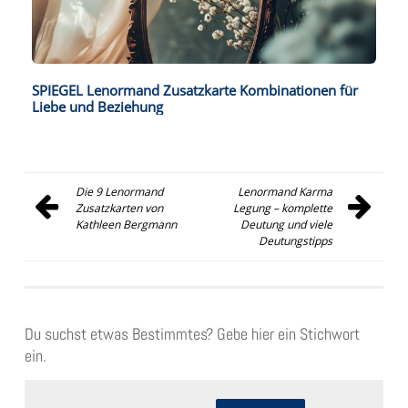
SPIEGEL Lenormand Zusatzkarte Kombinationen für
Liebe und Beziehung
Die 9 Lenormand
Lenormand Karma
Beitragsnavigation
Zusatzkarten von
Legung – komplette
Kathleen Bergmann
Deutung und viele
Deutungstipps
Du suchst etwas Bestimmtes? Gebe hier ein Stichwort
ein.
Suchen