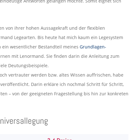
 eindeutige Antworten gelangen möchte. Somit eignet sich
ren von ihrer hohen Aussagekraft und der flexiblen
rmand Legearten. Bis heute hat mich kaum ein Legesystem
h ein wesentlicher Bestandteil meines
Grundlagen-
rnen mit Lenormand. Sie finden darin die Anleitung zum
iele Deutungsbeispiele.
och vertrauter werden bzw. altes Wissen auffrischen, habe
veröffentlicht. Darin erkläre ich nochmal Schritt für Schritt,
lten – von der geeigneten Fragestellung bis hin zur konkreten
Universallegung